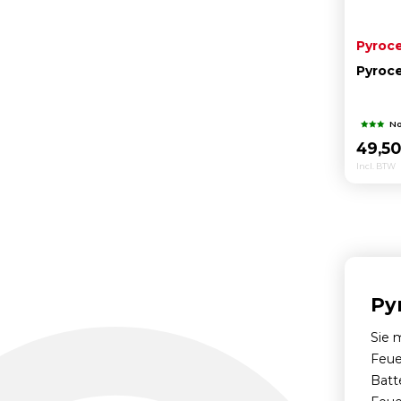
Pyroc
Pyroc
No
49,5
Incl. BTW
Py
Sie 
Feue
Batt