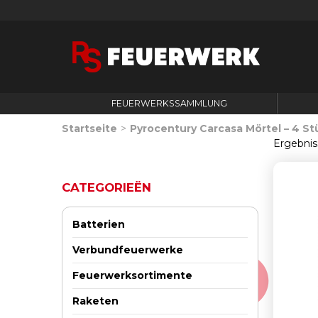
FEUERWERKSSAMMLUNG
Startseite
>
Pyrocentury Carcasa Mörtel – 4 St
Ergebnis
CATEGORIEËN
Batterien
Verbundfeuerwerke
Feuerwerksortimente
Raketen