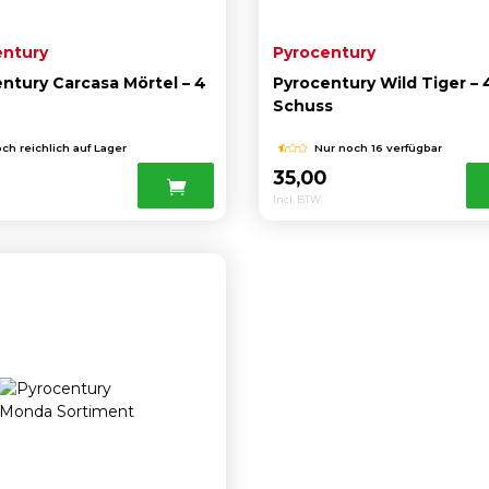
entury
Pyrocentury
ntury Carcasa Mörtel – 4
Pyrocentury Wild Tiger – 
Schuss
ch reichlich auf Lager
Nur noch 16 verfügbar
0
35,00
Incl. BTW