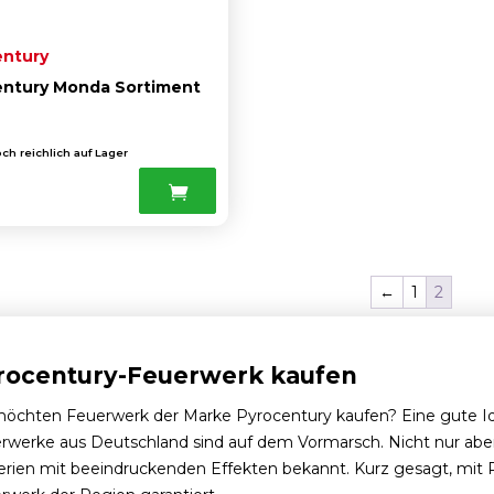
entury
entury Monda Sortiment
ch reichlich auf Lager
0
←
1
2
rocentury-Feuerwerk kaufen
möchten Feuerwerk der Marke Pyrocentury kaufen? Eine gute Idee,
rwerke aus Deutschland sind auf dem Vormarsch. Nicht nur aber v
erien mit beeindruckenden Effekten bekannt. Kurz gesagt, mit 