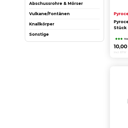
Abschussrohre & Mörser
Pyroc
Vulkane/Fontänen
Pyroce
Knallkörper
Stück
Sonstige
No
10,0
Incl. BTW