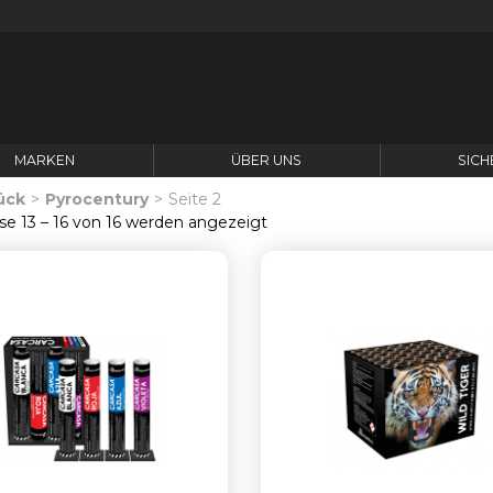
MARKEN
ÜBER UNS
SICH
ück
>
Pyrocentury
>
Seite 2
Nach
se 13 – 16 von 16 werden angezeigt
neuesten
sortiert