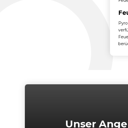
Feue
Fe
Pyro
verf
Feue
berü
Unser Ange