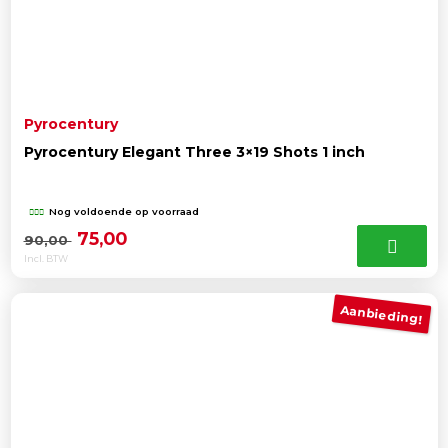
Pyrocentury
Pyrocentury Elegant Three 3×19 Shots 1 inch
Nog voldoende op voorraad
Oorspronkelijke
Huidige
75,00
90,00
Incl. BTW
prijs
prijs
was:
is:
Aanbieding!
90,00 .
75,00 .