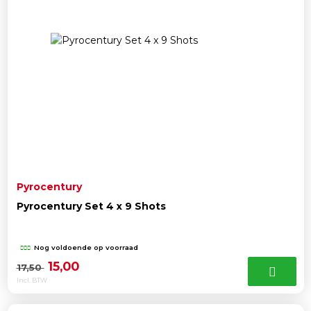
Pyrocentury
Pyrocentury Set 4 x 9 Shots
Nog voldoende op voorraad
Oorspronkelijke
Huidige
15,00
17,50
Incl. BTW
prijs
prijs
was:
is: