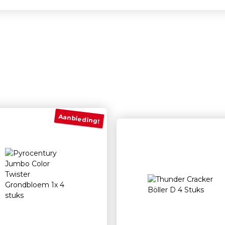
en
Aanbieding!