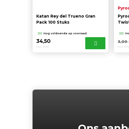
Pyro
Katan Rey del Trueno Gran
Pyro
Pack 100 Stuks
Twis
Nog voldoende op voorraad
No
34,50
3,00
Incl. BTW
Incl. B
Ons aan