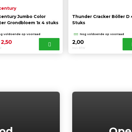
century
century Jumbo Color
Thunder Cracker Böller D 
ter Grondbloem 1x 4 stuks
Stuks
g voldoende op voorraad
Nog voldoende op voorraad
Oorspronkelijke
Huidige
2,50
2,00
TW
prijs
prijs
Incl. BTW
was:
is:
3,00 .
2,50 .
bod
Ope