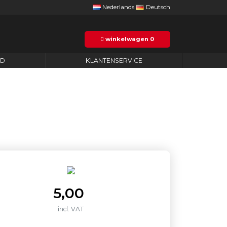
Nederlands
Deutsch
winkelwagen
0
ID
KLANTENSERVICE
5,00
incl. VAT
ntal