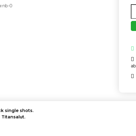
ab
k single shots.
Titansalut.