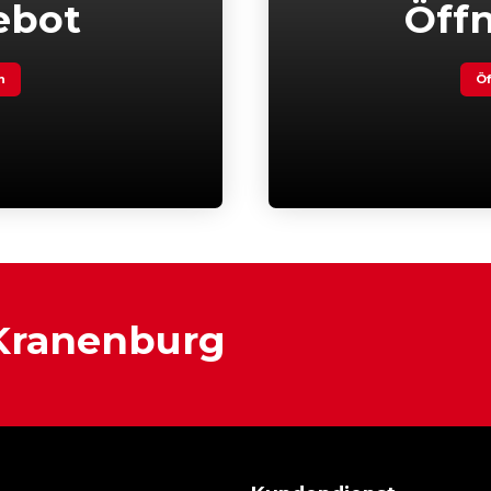
ebot
Öff
n
Öf
 Kranenburg