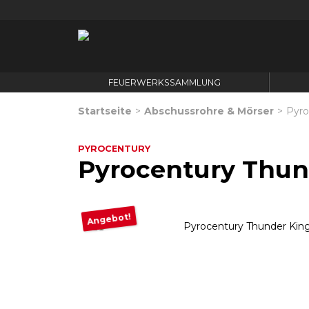
FEUERWERKSSAMMLUNG
Startseite
>
Abschussrohre & Mörser
>
Pyro
PYROCENTURY
Pyrocentury Thun
Angebot!