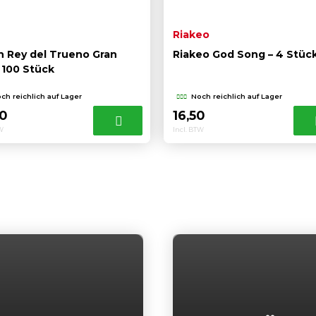
Riakeo
n Rey del Trueno Gran
Riakeo God Song – 4 Stüc
 100 Stück
ch reichlich auf Lager
Noch reichlich auf Lager
50
16,50
TW
Incl. BTW