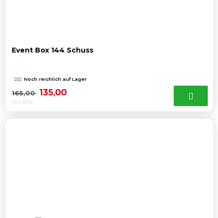
Event Box 144 Schuss
Noch reichlich auf Lager
Ursprünglicher
Aktueller
135,00
165,00
Incl. BTW
Preis
Preis
war:
ist:
165,00
135,00 .