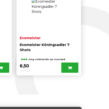
Evomeister
Evomeister Köningsadler 7
Shots
Nog voldoende op voorraad
6,50
Incl. BTW