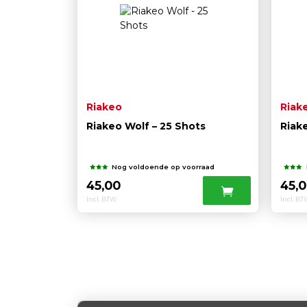
Riakeo
Riak
Riakeo Wolf – 25 Shots
Riak
Nog voldoende op voorraad
45,00
45,
Incl. BTW
Incl. B