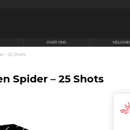
N
OVER ONS
VEILIGHE
r – 25 Shots
n Spider – 25 Shots