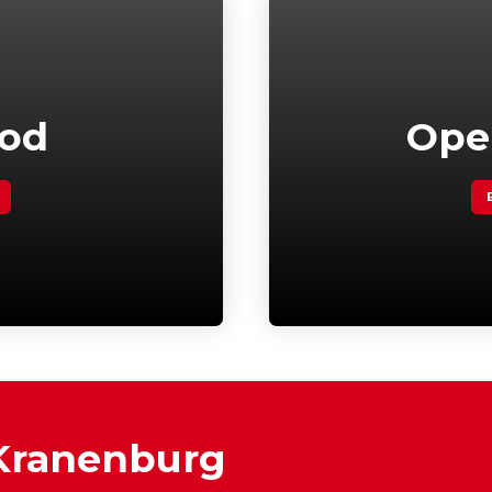
bod
Ope
 Kranenburg