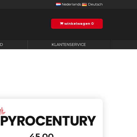
Nederlands
Deutsch
winkelwagen
0
ID
KLANTENSERVICE
45,00