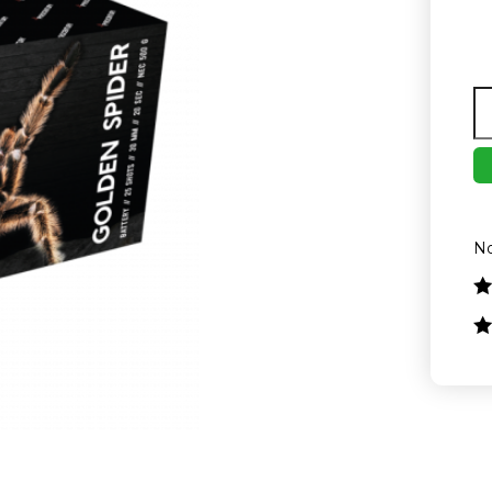
Aa
No