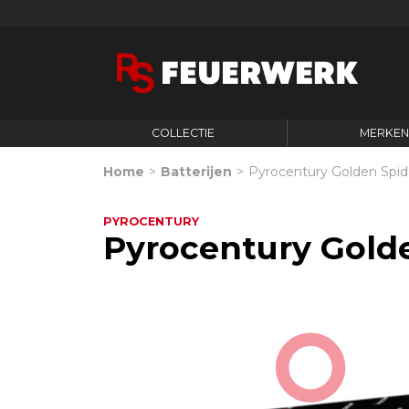
COLLECTIE
MERKE
Home
>
Batterijen
>
Pyrocentury Golden Spide
PYROCENTURY
Pyrocentury Golde