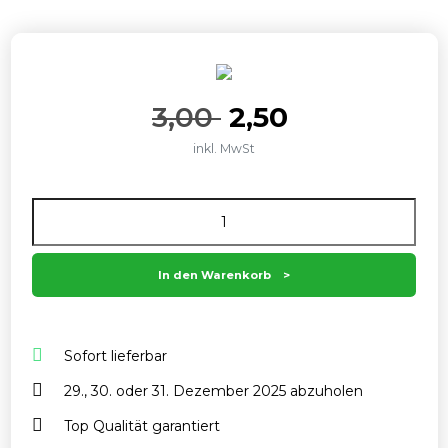
Ursprünglicher
Aktueller
3,00
2,50
inkl. MwSt
Preis
Preis
Anzahl
war:
ist:
3,00
2,50 .
In den Warenkorb
Sofort lieferbar
29., 30. oder 31. Dezember 2025 abzuholen
Top Qualität garantiert