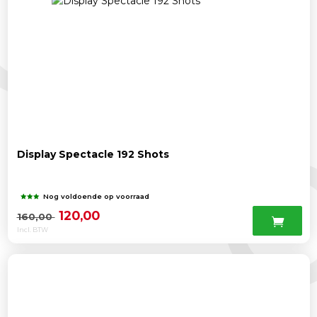
Display Spectacle 192 Shots
Nog voldoende op voorraad
Oorspronkelijke
Huidige
120,00
160,00
Incl. BTW
prijs
prijs
was:
is:
160,00 .
120,00 .