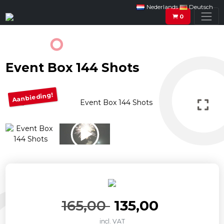
Nederlands
Deutsch
0
Event Box 144 Shots
Aanbieding!
Oorspronkelijk
Huidige
165,00
135,00
incl. VAT