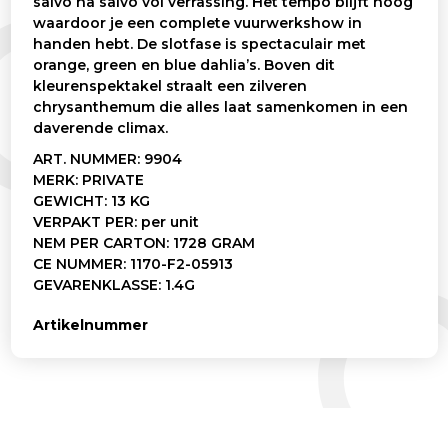
salvo na salvo vol verrassing. Het tempo blijft hoog
waardoor je een complete vuurwerkshow in
handen hebt. De slotfase is spectaculair met
orange, green en blue dahlia’s. Boven dit
kleurenspektakel straalt een zilveren
chrysanthemum die alles laat samenkomen in een
daverende climax.
ART. NUMMER: 9904
MERK: PRIVATE
GEWICHT: 13 KG
VERPAKT PER: per unit
NEM PER CARTON: 1728 GRAM
CE NUMMER: 1170-F2-05913
GEVARENKLASSE: 1.4G
Artikelnummer