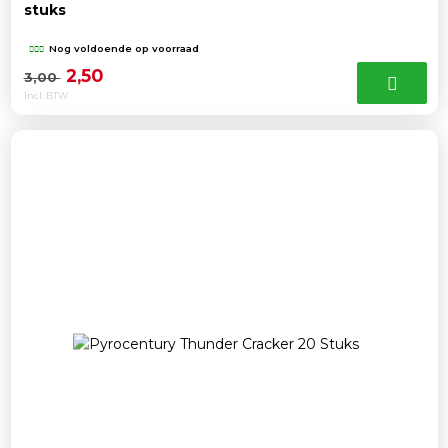
stuks
Nog voldoende op voorraad
Oorspronkelijke
Huidige
2,50
3,00
Incl. BTW
prijs
prijs
was:
is:
3,00 .
2,50 .