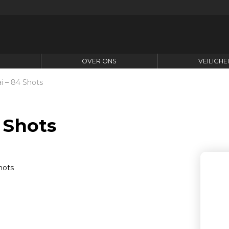
N
OVER ONS
VEILIGHE
i – 84 Shots
 Shots
Aa