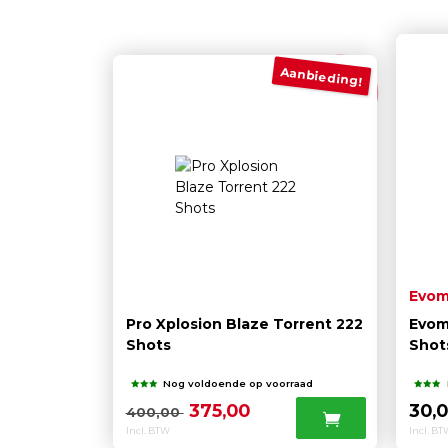
Aanbieding!
Evom
Pro Xplosion Blaze Torrent 222
Evom
Shots
Shot
Nog voldoende op voorraad
Oorspronkelijke
Huidige
375,00
30,
400,00
Incl. BTW
prijs
prijs
Incl. B