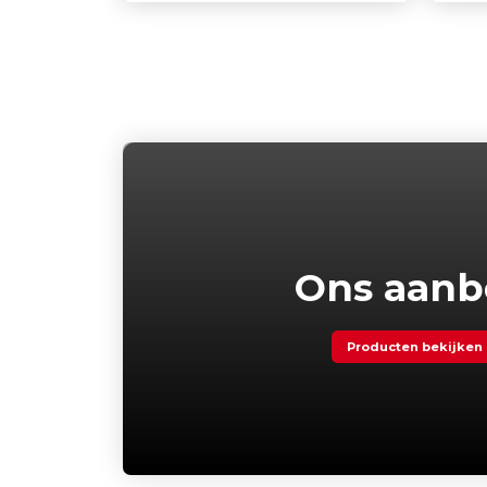
was:
is:
400,00 .
375,00 .
Ons aan
Producten bekijken