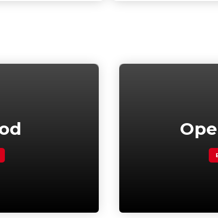
bod
Ope