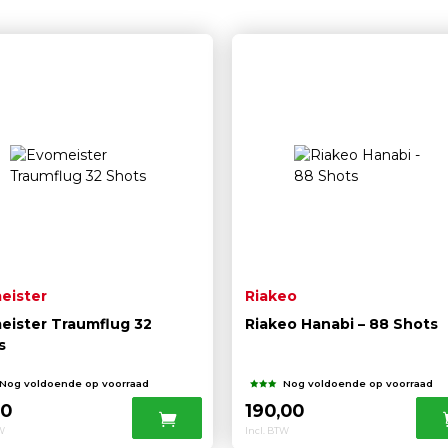
eister
Riakeo
eister Traumflug 32
Riakeo Hanabi – 88 Shots
s
Nog voldoende op voorraad
Nog voldoende op voorraad
00
190,00
TW
Incl. BTW