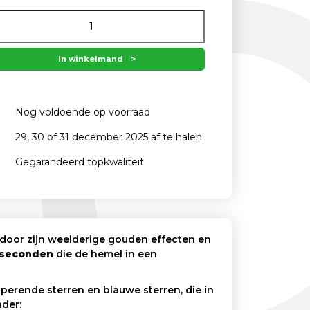
was:
is:
180,00 .
165,00 .
In winkelmand
Nog voldoende op voorraad
29, 30 of 31 december 2025 af te halen
Gegarandeerd topkwaliteit
door zijn weelderige gouden effecten en
 seconden
die de hemel in een
erende sterren en blauwe sterren, die in
der: