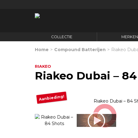
COLLECTIE
MERKE
Home
>
Compound Batterijen
>
Riakeo Duba
RIAKEO
Riakeo Dubai – 84
Aanbieding!