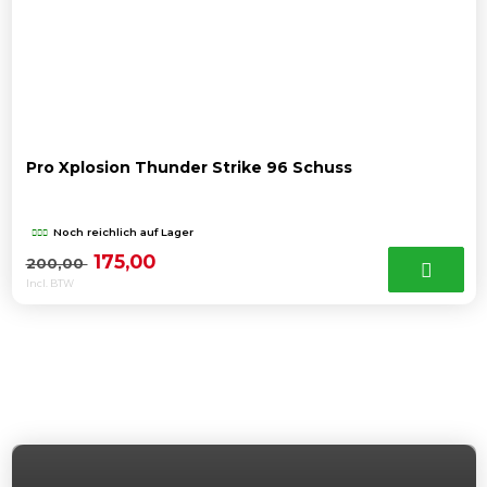
Pro Xplosion Thunder Strike 96 Schuss
Noch reichlich auf Lager
Ursprünglicher
Aktueller
175,00
200,00
Incl. BTW
Preis
Preis
war:
ist:
200,00
175,00 .