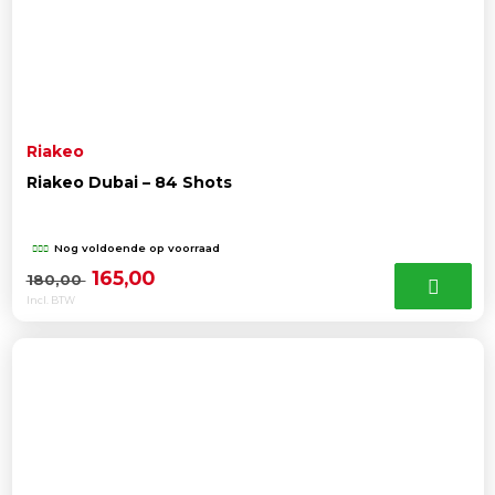
Riakeo
Riakeo Dubai – 84 Shots
Nog voldoende op voorraad
Oorspronkelijke
Huidige
165,00
180,00
Incl. BTW
prijs
prijs
was:
is:
180,00 .
165,00 .