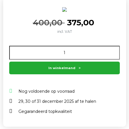
Oorspronkelijk
Huidige
400,00
375,00
incl. VAT
prijs
prijs
Aantal
was:
is:
400,00 .
375,00 .
In winkelmand
Nog voldoende op voorraad
29, 30 of 31 december 2025 af te halen
Gegarandeerd topkwaliteit