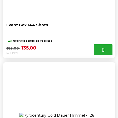
Event Box 144 Shots
Nog voldoende op voorraad
Oorspronkelijke
Huidige
135,00
165,00
Incl. BTW
prijs
prijs
was:
is:
165,00 .
135,00 .