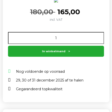
Oorspronkelijk
Huidige
180,00
165,00
incl. VAT
prijs
prijs
Aantal
was:
is:
180,00 .
165,00 .
In winkelmand
Nog voldoende op voorraad
29, 30 of 31 december 2025 af te halen
Gegarandeerd topkwaliteit