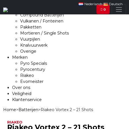
Collectie
Nederlands
Deutsch
Batterijen
0
Compound Batterijen
Vulkanen / Fonteinen
Pakketten
Mortieren / Single Shots
Vuurpijlen
Knalvuurwerk
Overige
Merken
Pyro Specials
Pyrocentury
Riakeo
Evomeister
Over ons
Veiligheid
Klantenservice
Home
>
Batterijen
>
Riakeo Vortex 2 – 21 Shots
RIAKEO
Riakeo Vortex 2 – 21 Shots