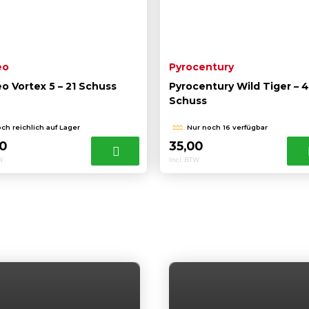
eo
Pyrocentury
o Vortex 5 – 21 Schuss
Pyrocentury Wild Tiger – 
Schuss
ch reichlich auf Lager
Nur noch 16 verfügbar
00
35,00
TW
Incl. BTW