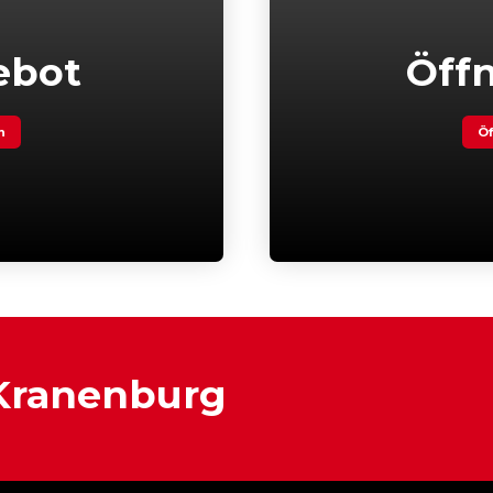
ebot
Öff
n
Öf
 Kranenburg