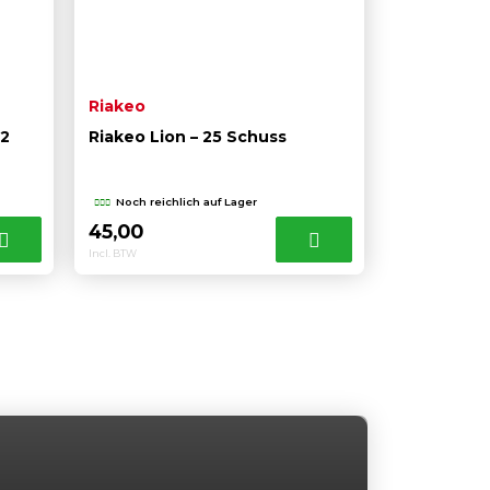
Riakeo
42
Riakeo Lion – 25 Schuss
Noch reichlich auf Lager
45,00
Incl. BTW