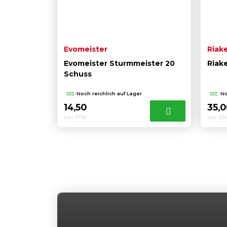
Evomeister
Riak
Evomeister Sturmmeister 20
Riake
Schuss
Noch reichlich auf Lager
No
14,50
35,
Incl. BTW
Incl. B