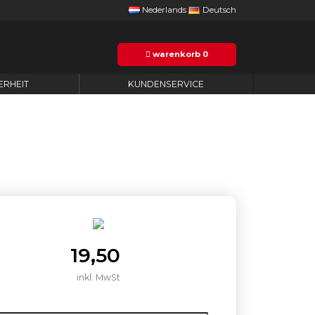
Nederlands
Deutsch
warenkorb
0
ERHEIT
KUNDENSERVICE
19,50
inkl. MwSt
nzahl