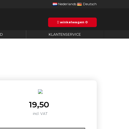
Nederlands
Deutsch
winkelwagen
0
ID
KLANTENSERVICE
19,50
incl. VAT
ntal