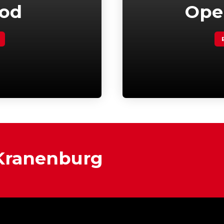
bod
Ope
 Kranenburg