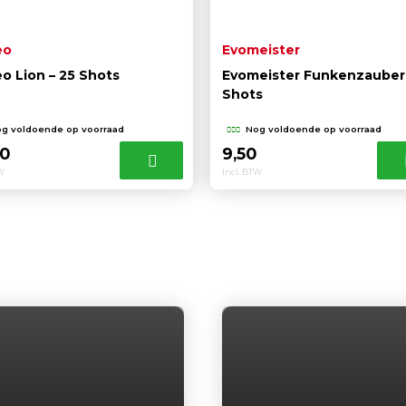
eo
Evomeister
eo Lion – 25 Shots
Evomeister Funkenzauber
Shots
g voldoende op voorraad
Nog voldoende op voorraad
00
9,50
TW
Incl. BTW