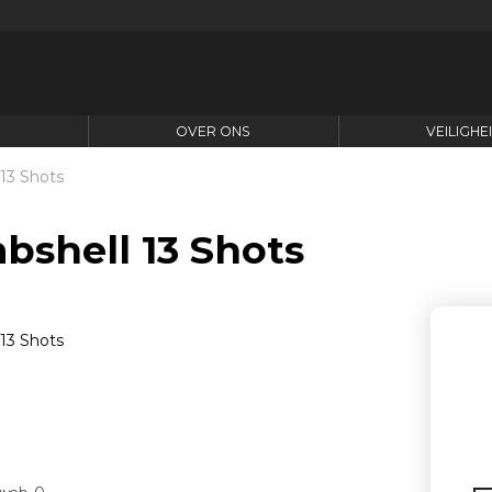
N
OVER ONS
VEILIGHE
13 Shots
bshell 13 Shots
Aa