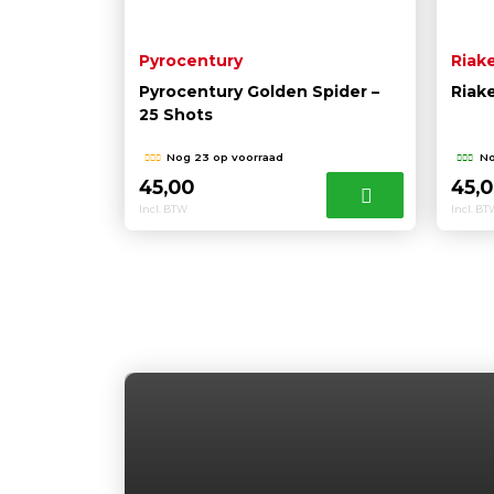
Pyrocentury
Riak
Pyrocentury Golden Spider –
Riak
25 Shots
Nog 23 op voorraad
No
45,00
45,
Incl. BTW
Incl. B