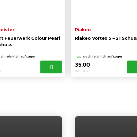
eister
Riakeo
rt Feuerwerk Colour Pearl
Riakeo Vortex 5 – 21 Schus
chuss
ch reichlich auf Lager
Noch reichlich auf Lager
0
35,00
TW
Incl. BTW