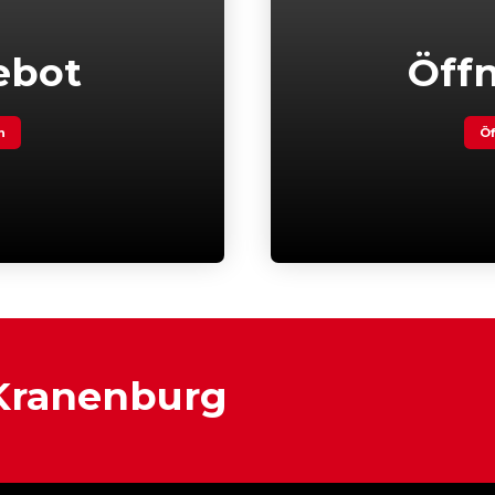
ebot
Öff
n
Öf
 Kranenburg