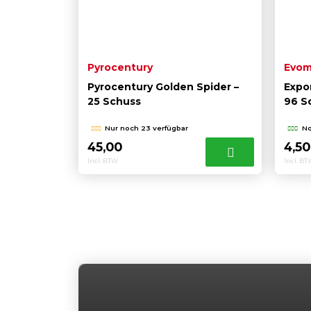
Pyrocentury
Evom
Pyrocentury Golden Spider –
Expo
25 Schuss
96 S
Nur noch 23 verfügbar
No
45,00
4,5
Incl. BTW
Incl. B