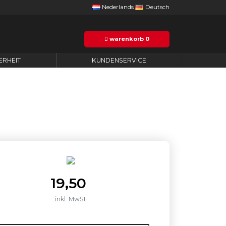
Nederlands
Deutsch
warenkorb
0
ERHEIT
KUNDENSERVICE
19,50
inkl. MwSt
nzahl