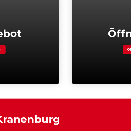
ebot
Öff
n
Öf
 Kranenburg