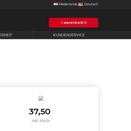
Nederlands
Deutsch
warenkorb
0
ERHEIT
KUNDENSERVICE
37,50
inkl. MwSt
nzahl