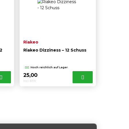
Riakeo
2
Riakeo Dizziness – 12 Schuss
Noch reichlich auf Lager
25,00
Incl. BTW