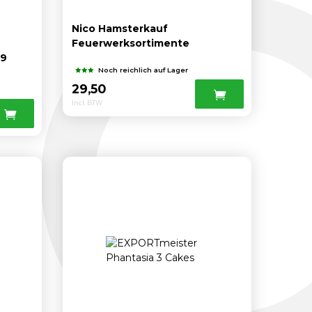
Nico Hamsterkauf
Feuerwerksortimente
 9
Noch reichlich auf Lager
29,50
Incl. BTW