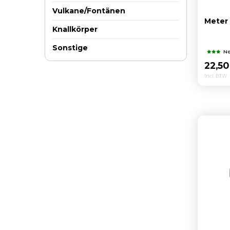
Vulkane/Fontänen
Meter
Knallkörper
Sonstige
No
22,5
Incl. BTW