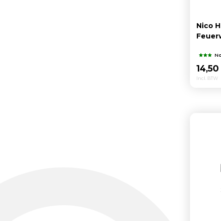
Nico H
Feuer
No
14,50
Incl. BTW