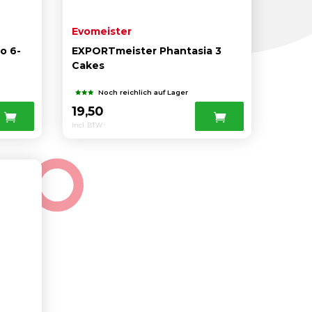
Evomeister
o 6-
EXPORTmeister Phantasia 3
Cakes
Noch reichlich auf Lager
19,50
Incl. BTW