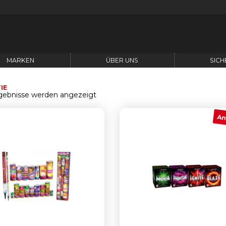
MARKEN
ÜBER UNS
SICH
IE
Nach
rgebnisse werden angezeigt
neuesten
sortiert
An