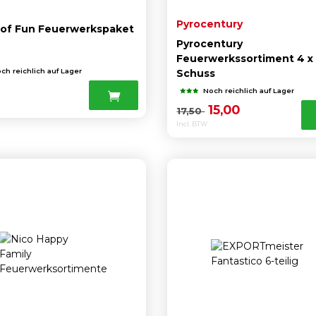
Pyrocentury
 of Fun Feuerwerkspaket
Pyrocentury
Feuerwerkssortiment 4 x
ch reichlich auf Lager
Schuss
0
Noch reichlich auf Lager
Ursprünglicher
Aktueller
15,00
17,50
Incl. BTW
Preis
Preis
war:
ist:
17,50
15,00 .