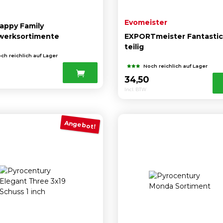
Evomeister
appy Family
werksortimente
EXPORTmeister Fantastic
teilig
ch reichlich auf Lager
Noch reichlich auf Lager
34,50
Incl. BTW
Angebot!