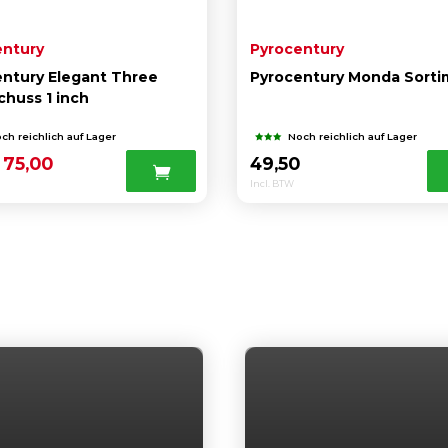
entury
Pyrocentury
ntury Elegant Three
Pyrocentury Monda Sort
chuss 1 inch
ch reichlich auf Lager
Noch reichlich auf Lager
Ursprünglicher
Aktueller
75,00
49,50
Preis
Preis
Incl. BTW
war:
ist:
90,00
75,00 .