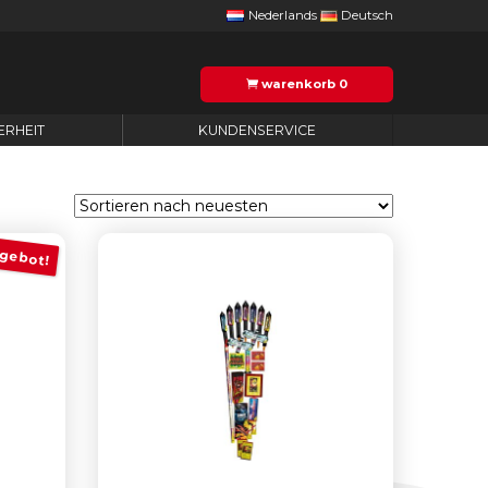
Nederlands
Deutsch
warenkorb
0
ERHEIT
KUNDENSERVICE
gebot!