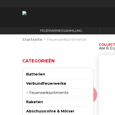
FEUERWERKSSAMMLUNG
Startseite
>
Feuerwerksortimente
COLLECT
Alle 8 E
CATEGORIEËN
Batterien
Verbundfeuerwerke
Feuerwerksortimente
Raketen
Abschussrohre & Mörser