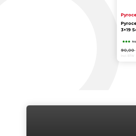
Pyroc
Pyroce
3×19 S
No
90,00
Incl. BTW