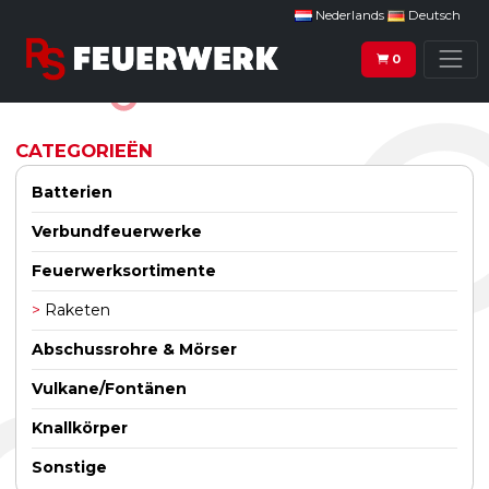
Nederlands
Deutsch
0
CATEGORIEËN
Batterien
Verbundfeuerwerke
Feuerwerksortimente
Raketen
Abschussrohre & Mörser
Vulkane/Fontänen
Knallkörper
Sonstige