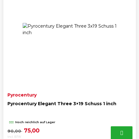
Pyrocentury
Pyrocentury Elegant Three 3×19 Schuss 1 inch
Noch reichlich auf Lager
Ursprünglicher
Aktueller
75,00
90,00
Incl. BTW
Preis
Preis