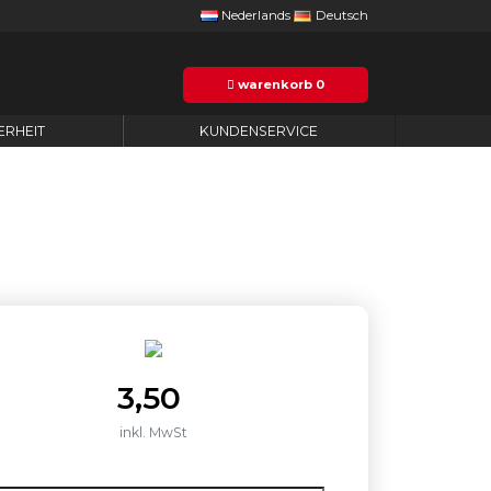
Nederlands
Deutsch
warenkorb
0
ERHEIT
KUNDENSERVICE
3,50
inkl. MwSt
nzahl