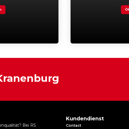
n
Öf
 Kranenburg
Kundendienst
enqualität? Bei RS
Contact