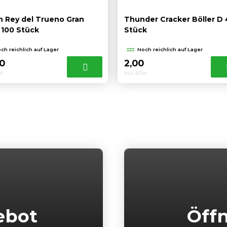
n Rey del Trueno Gran
Thunder Cracker Böller D 
 100 Stück
Stück
ch reichlich auf Lager
Noch reichlich auf Lager
50
2,00
TW
Incl. BTW
ebot
Öff