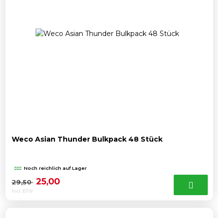
Weco Asian Thunder Bulkpack 48 Stück
Noch reichlich auf Lager
Ursprünglicher
Aktueller
25,00
29,50
Incl. BTW
Preis
Preis
war:
ist: