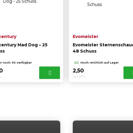
century
Evomeister
century Mad Dog – 25
Evomeister Sternenschau
ss
48 Schuss
r noch 30 verfügbar
Noch reichlich auf Lager
50
2,50
TW
Incl. BTW