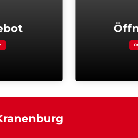
ebot
Öff
n
Öf
 Kranenburg