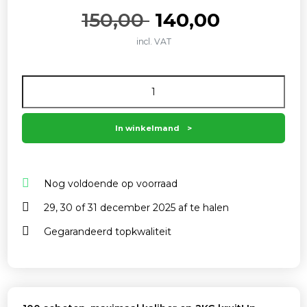
Oorspronkelijk
Huidige
150,00
140,00
incl. VAT
prijs
prijs
Aantal
was:
is:
150,00 .
140,00 .
In winkelmand
Nog voldoende op voorraad
29, 30 of 31 december 2025 af te halen
Gegarandeerd topkwaliteit